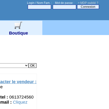
Login / Nom Fam. :
Mot de passe :
> MDP oublié ?
Boutique
acter le vendeur :
ne
tel :
0613724560
mail :
Cliquez