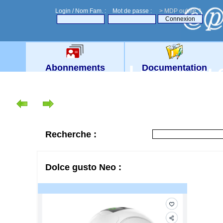
Login / Nom Fam. :
Mot de passe :
> MDP oublié ?
Le site du
Abonnements
Documentation
Recherche :
Dolce gusto Neo :