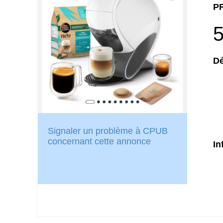
PR
5
Dé
Signaler un problème à CPUB
concernant cette annonce
In