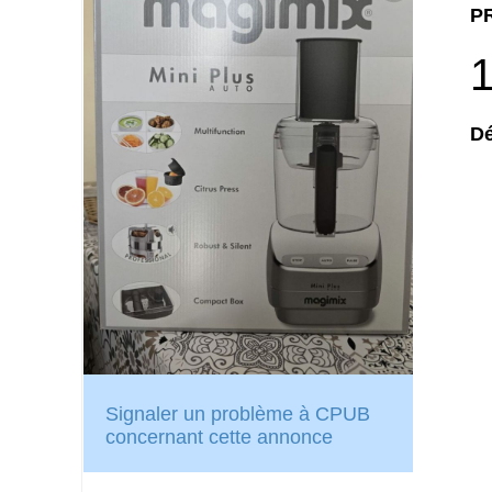
PR
1
Dé
Signaler un problème à CPUB
concernant cette annonce