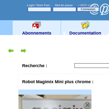
Login / Nom Fam. :
Mot de passe :
> MDP oublié ?
Le site du
Abonnements
Documentation
Recherche :
Robot Magimix Mini plus chrome :