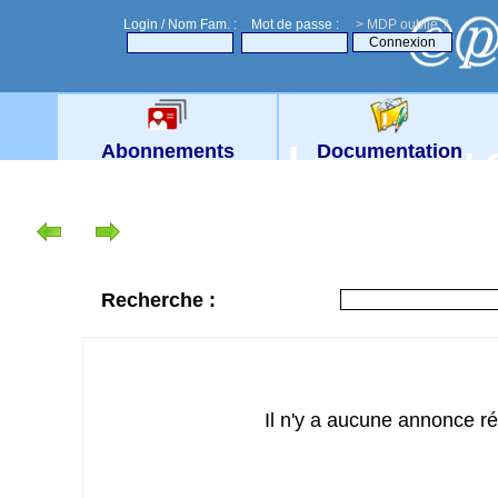
Login / Nom Fam. :
Mot de passe :
> MDP oublié ?
Le site du
Abonnements
Documentation
Recherche :
Il n'y a aucune annonce r