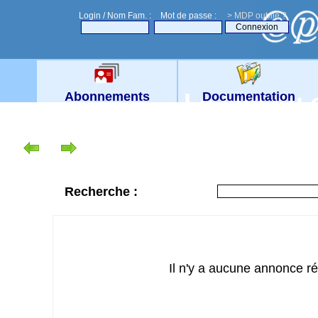
Login / Nom Fam. :
Mot de passe :
> MDP oublié ?
Le site du
Abonnements
Documentation
Recherche :
Il n'y a aucune annonce r