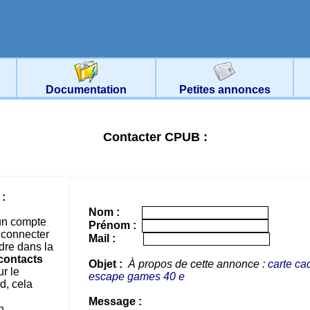
Documentation
Petites annonces
Contacter CPUB :
:
Nom :
un compte
Prénom :
 connecter
Mail :
dre dans la
contacts
Objet :
À propos de cette annonce :
carte c
r le
escape games 40 e
d, cela
Message :
n.