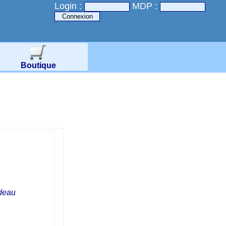
Login :
MDP :
Boutique
adeau